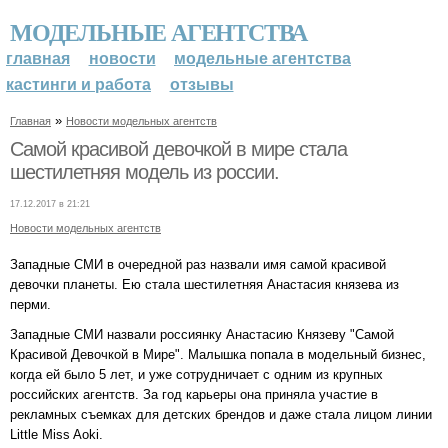
МОДЕЛЬНЫЕ АГЕНТСТВА
главная
новости
модельные агентства
кастинги и работа
отзывы
»
Главная
Новости модельных агентств
Самой красивой девочкой в мире стала
шестилетняя модель из россии.
17.12.2017 в 21:21
Новости модельных агентств
Западные СМИ в очередной раз назвали имя самой красивой
девочки планеты. Ею стала шестилетняя Анастасия князева из
перми.
Западные СМИ назвали россиянку Анастасию Князеву "Самой
Красивой Девочкой в Мире". Малышка попала в модельный бизнес,
когда ей было 5 лет, и уже сотрудничает с одним из крупных
российских агентств. За год карьеры она приняла участие в
рекламных съемках для детских брендов и даже стала лицом линии
Little Miss Aoki.