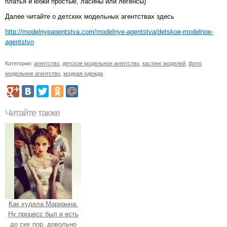
платья и юбки простые, ласины или легенсы)
Далее читайте о детских модельных агентствах здесь
http://modelnyeagentstva.com/modelnye-agentstva/detskoe-modelnoe-
agentstvo
Категории:
агентство
,
детское модельное агентство
,
кастинг моделей
,
фото
модельное агентство
,
модная одежда
Читайте также
Как худела Марианна.
Ну процесс был и есть
до сих пор, довольно