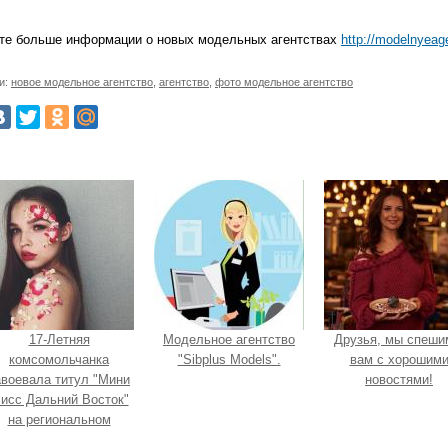
те больше информации о новых модельных агентствах
http://modelnyea
и:
новое модельное агентство
,
агентство
,
фото модельное агентство
17-Летняя
Модельное агентство
Друзья, мы спеши
комсомольчанка
"Sibplus Models".
вам с хорошим
авоевала титул "Мини
новостями!
исс Дальний Восток"
на региональном
конкурсе красоты.