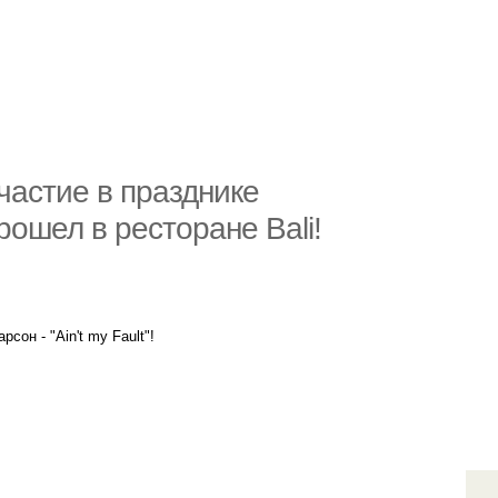
частие в празднике
рошел в ресторане Bali!
он - "Ain't my Fault"!