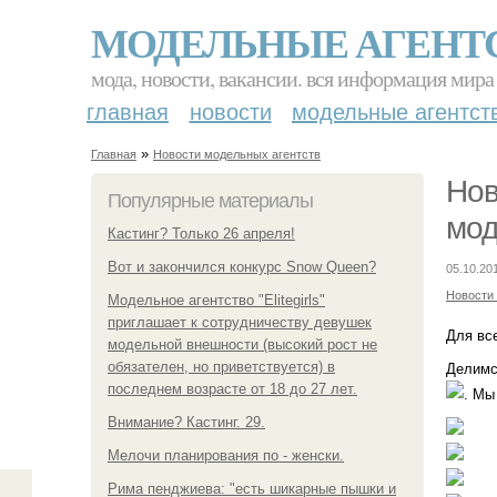
МОДЕЛЬНЫЕ АГЕНТ
мода, новости, вакансии. вся информация мира
главная
новости
модельные агентст
»
Главная
Новости модельных агентств
Нов
Популярные материалы
мод
Кастинг? Только 26 апреля!
Вот и закончился конкурс Snow Queen?
05.10.20
Новости
Модельное агентство "Elitegirls"
приглашает к сотрудничеству девушек
Для все
модельной внешности (высокий рост не
обязателен, но приветствуется) в
Делимс
последнем возрасте от 18 до 27 лет.
. Мы
Внимание? Кастинг. 29.
Мелочи планирования по - женски.
Рима пенджиева: "есть шикарные пышки и