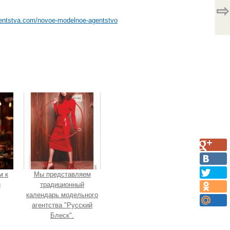
⇨
gentstva.com/novoe-modelnoe-agentstvo
м к
Мы представляем
и
традиционный
календарь модельного
агентства "Русский
Блеск".