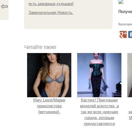
есть шикарные худышки!
⇦
Получи
Замечательная Новость.
Категори
Читайте также
Mary Leest/Мария
Кастинг! Приглашаю
приколистова
моделей агентства, а
(ветчинова).
так же всех девушек
з
города, которым
М
предоставляется
возможность получить