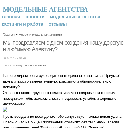
МОДЕЛЬНЫЕ АГЕНТСТВА
главная
новости
модельные агентства
кастинги и работа
отзывы
»
Главная
Новости модельных агентств
Мы поздравляем с днем рождения нашу дорогую
и любимую Алевтину?
30.04.2015 в 08:20
Новости модельных агентств
Нашего директора и руководителя модельного агентства "Триумф",
друга и просто замечательную, красивую и обворожительную
девушку?
От всего нашего дружного коллектива мы поздравляем с новым
праздником тебя, желаем счастья, здоровья, улыбок и хорошего
настроения?
Пусть всегда и во всех делах тебе сопутствует только новая удача!
Спасибо что на общей протяжении стольких лет ты с нами, всегда
поддерживаешь нас! Твой верный друг твой МА "Триумф".