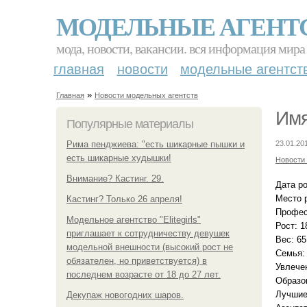
МОДЕЛЬНЫЕ АГЕНТ
мода, новости, вакансии. вся информация мира
главная
новости
модельные агентст
»
Главная
Новости модельных агентств
Имя
Популярные материалы
Рима пенджиева: "есть шикарные пышки и
23.01.20
есть шикарные худышки!
Новости
Внимание? Кастинг. 29.
Дата ро
Место 
Кастинг? Только 26 апреля!
Профес
Модельное агентство "Elitegirls"
Рост: 1
приглашает к сотрудничеству девушек
Вес: 65 
модельной внешности (высокий рост не
Семья:
обязателен, но приветствуется) в
Увлечен
последнем возрасте от 18 до 27 лет.
Образо
Лучшие 
Декупаж новогодних шаров.