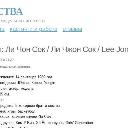
СТВА
 модельных агентств
ва
кастинги и работа
отзывы
: Ли Чон Сок / Ли Чжон Сок / Lee Jon
15 в 21:20
 модельных агентств
ждения: 14 сентября 1989 год
рождения: Южная Корея, Yongin
сия: актёр, модель
85 см.
кг.
 родители, младшие брат и сестра
ия: игры, баскетбол
вание: высшая школа Ян Чжэ
друзья: Ким У Бин, Хё Ён из группы Girls' Generation