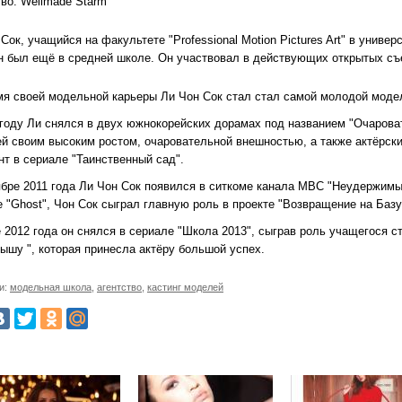
тво: Wellmade Starm
Сок, учащийся на факультете "Professional Motion Pictures Art" в униве
он был ещё в средней школе. Он участвовал в действующих открытых съе
мя своей модельной карьеры Ли Чон Сок стал стал самой молодой модел
 году Ли снялся в двух южнокорейских дорамах под названием "Очароват
ей своим высоким ростом, очаровательной внешностью, а также актёрски
нт в сериале "Таинственный сад".
ябре 2011 года Ли Чон Сок появился в ситкоме канала MBC "Неудержимы
 "Ghost", Чон Сок сыграл главную роль в проекте "Возвращение на Базу
е 2012 года он снялся в сериале "Школа 2013", сыграв роль учащегося 
ышу ", которая принесла актёру большой успех.
и:
модельная школа
,
агентство
,
кастинг моделей