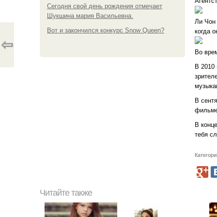
Агентс
Сегодня свой день рождения отмечает
Шукшина мария Васильевна.
Ли Чон 
Вот и закончился конкурс Snow Queen?
когда 
⇦
Во вре
В 2010
зрител
музыка
В сент
фильме
В конц
тебя сл
Категори
Читайте также