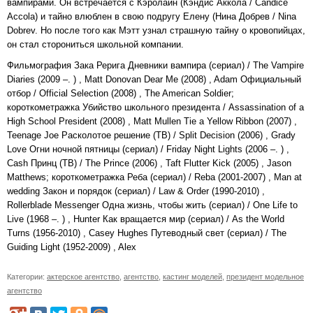
вампирами. Он встречается с Кэролайн (Кэндис Аккола / Candice
Accola) и тайно влюблен в свою подругу Елену (Нина Добрев / Nina
Dobrev. Но после того как Мэтт узнал страшную тайну о кровопийцах,
он стал сторониться школьной компании.
Фильмография Зака Рерига Дневники вампира (сериал) / The Vampire
Diaries (2009 –. ) , Matt Donovan Dear Me (2008) , Adam Официальный
отбор / Official Selection (2008) , The American Soldier;
короткометражка Убийство школьного президента / Assassination of a
High School President (2008) , Matt Mullen Tie a Yellow Ribbon (2007) ,
Teenage Joe Расколотое решение (ТВ) / Split Decision (2006) , Grady
Love Огни ночной пятницы (сериал) / Friday Night Lights (2006 –. ) ,
Cash Принц (ТВ) / The Prince (2006) , Taft Flutter Kick (2005) , Jason
Matthews; короткометражка Реба (сериал) / Reba (2001-2007) , Man at
wedding Закон и порядок (сериал) / Law & Order (1990-2010) ,
Rollerblade Messenger Одна жизнь, чтобы жить (сериал) / One Life to
Live (1968 –. ) , Hunter Как вращается мир (сериал) / As the World
Turns (1956-2010) , Casey Hughes Путеводный свет (сериал) / The
Guiding Light (1952-2009) , Alex
Категории:
актерское агентство
,
агентство
,
кастинг моделей
,
президент модельное
агентство