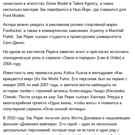
зачислили в агентство Stone Model & Talent Agency, а через
несколько месяцев Зак перебрался в Нью-Йорк, где снимался для
Ford Models.
Актера можно увидеть в рекламном ролике спортивной марки
Footlocker, а также в коммерческих кампаниях Jcpenny и Marshall
Fields. Зак Рериг сыграл студента в промо-ролике университета
Сент-Джонс.
На одном из кастингов Рерига заметил агент и пригласил исполнить
эпизодическую роль в сериале «Закон и порядок» (Law & Order) в
2004 году.
Известность ему принесла роль Кэйси Хьюза в мелодраме «Как
вращается мир» (As the World Turns. Его персонаж был на экране с
января 2005 по май 2007 года, и зрители могли наблюдать их
историю любви с героиней актрисы Александры Чандо (Alexandra
Chando. После ухода из шоу Зак Рериг сыграл Хантера Этвуда в
многосерийном проекте «Одна жизнь, чтобы жить» и появился в
популярном сериале «Огни ночной пятницы».
В 2010 году Зак Рериг получил роль Мэтта Донована в нашумевшем
фильме «Дневники вампира». Его герой – один из нескольких
центральных персонажей, которые еще не встали в один ряд с