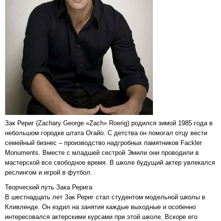
Зак Рериг (Zachary George «Zach» Roerig) родился зимой 1985 года в
небольшом городке штата Огайо. С детства он помогал отцу вести
семейный бизнес – производство надгробных памятников Fackler
Monuments. Вместе с младшей сестрой Эмили они проводили в
мастерской все свободное время. В школе будущий актер увлекался
реслингом и игрой в футбол.
Творческий путь Зака Рерига
В шестнадцать лет Зак Рериг стал студентом модельной школы в
Кливленде. Он ездил на занятия каждые выходные и особенно
интересовался актерскими курсами при этой школе. Вскоре его