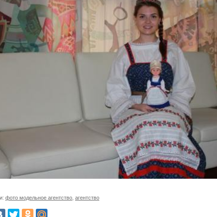
и:
фото модельное агентство
,
агентство