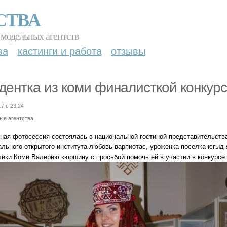
СТВА
 модельных агентств
ва
кастинги и работа
отзывы
дентка из коми финалисткой конкурс
17 в 23:24
ые агентства
ная фотосессия состоялась в национальной гостиной представительства 
ального открытого института любовь варпиотас, уроженка поселка югыд 
лики Коми Валерию кюршину с просьбой помочь ей в участии в конкурсе 