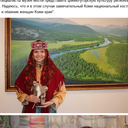
специалисты музея могли представить финно-угорскую культуру регионо
. Надеюсь, что и в этом случае замечательный Коми национальный кос
у и обаяние женщин Коми края".