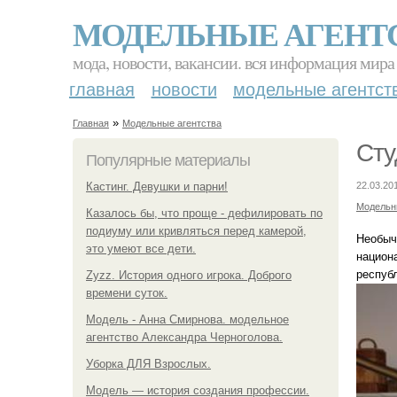
МОДЕЛЬНЫЕ АГЕНТ
мода, новости, вакансии. вся информация мира
главная
новости
модельные агентст
»
Главная
Модельные агентства
Сту
Популярные материалы
Кастинг. Девушки и парни!
22.03.20
Модельн
Казалось бы, что проще - дефилировать по
подиуму или кривляться перед камерой,
Необыч
это умеют все дети.
национ
респуб
Zyzz. История одного игрока. Доброго
времени суток.
Модель - Анна Смирнова. модельное
агентство Александра Черноголова.
Уборка ДЛЯ Взрослых.
Модель — история создания профессии.