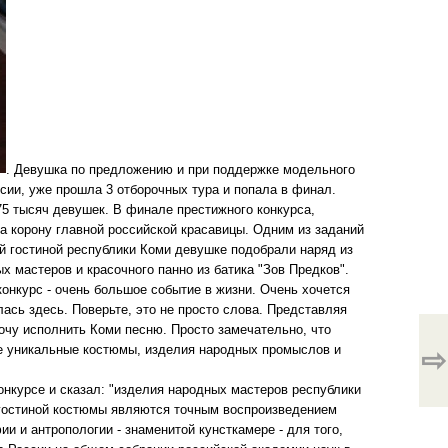
. Девушка по предложению и при поддержке модельного
ссии, уже прошла 3 отборочных тура и попала в финал.
75 тысяч девушек. В финале престижного конкурса,
на корону главной российской красавицы. Одним из заданий
й гостиной республики Коми девушке подобрали наряд из
 мастеров и красочного панно из батика "Зов Предков".
онкурс - очень большое событие в жизни. Очень хочется
ась здесь. Поверьте, это не просто слова. Представляя
очу исполнить Коми песню. Просто замечательно, что
кие уникальные костюмы, изделия народных промыслов и
⇨
нкурсе и сказал: "изделия народных мастеров республики
 гостиной костюмы являются точным воспроизведением
 и антропологии - знаменитой кунсткамере - для того,