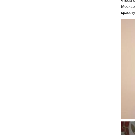
чтобы 
Москве
красот