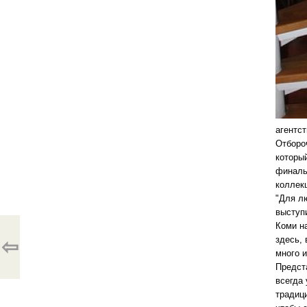
агентст
Отборо
который
финаль
коллек
"Для л
выступи
Коми н
здесь,
⇦
много 
Предст
всегда
традиц