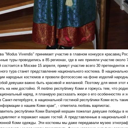
ва "Modus Vivendis" принимает участие в главном конкурсе красавиц Ро
чные туры проводились в 85 регионах, где в них приняли участие около 
 состоится в Москве 15 апреля, примут участие всего 30 претенденток 
ного тура станет представление национального костюма. В национально
ции народных костюмов и провели фотосессию на фоне изделий народных
юбой девушки важно быть красивой и желанной. Поэтому для меня этот к
ть на нем достойно. Я люблю республику Коми и горжусь тем, что родил
ациональный наряд, я планирую рассказать жюри о его особенностях и х
 в Санкт-петербурге, в национальной гостиной республики Коми есть та
информации о нашем Коми крае", - отметила любовь варпиотас.
авитель республики Коми Валерий кюршин пожелал девушке победы в ко
 удивляют и поражают наших гостей. А представленные в национальной
ионной Коми одежды. Эти костюмы мы даже передавали музею этнографии