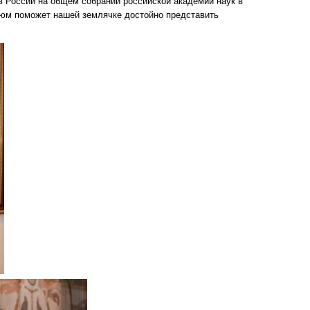
в России на общем собрании российской академии наук в
тюм поможет нашей землячке достойно представить