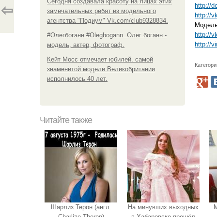
Сегодня создавала красоту на лицах этих
http://
⇦
замечательных ребят из модельного
http://
агентства "Подиум" Vk.com/club9328834.
Модель
http://
#Олегбоганн #Olegbogann. Олег боганн -
http://
модель, актер, фотограф.
Кейт Мосс отмечает юбилей. самой
Категори
знаменитой модели Великобритании
исполнилось 40 лет.
Читайте также
Шарлиз Терон (англ.
На минувших выходных
М
Charlize Theron)
в Хабаровске прошёл