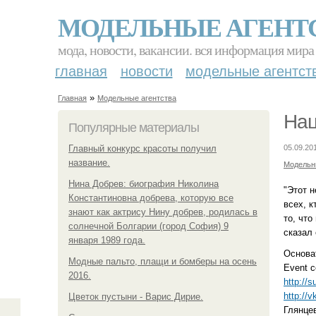
МОДЕЛЬНЫЕ АГЕНТ
мода, новости, вакансии. вся информация мира
главная
новости
модельные агентст
»
Главная
Модельные агентства
Нац
Популярные материалы
Главный конкурс красоты получил
05.09.20
название.
Модельн
Нина Добрев: биография Николина
"Этот н
Константиновна добрева, которую все
всех, к
знают как актрису Нину добрев, родилась в
то, чт
солнечной Болгарии (город София) 9
сказал
января 1989 года.
Основа
Модные пальто, плащи и бомберы на осень
Event 
2016.
http://
http://
Цветок пустыни - Варис Дирие.
Глянце