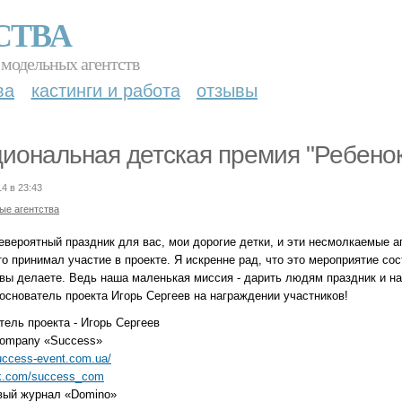
СТВА
 модельных агентств
ва
кастинги и работа
отзывы
иональная детская премия "Ребенок
14 в 23:43
ые агентства
евероятный праздник для вас, мои дорогие детки, и эти несмолкаемые а
то принимал участие в проекте. Я искренне рад, что это мероприятие со
о вы делаете. Ведь наша маленькая миссия - дарить людям праздник и н
 основатель проекта Игорь Сергеев на награждении участников!
тель проекта - Игорь Сергеев
company «Success»
success-event.com.ua/
vk.com/success_com
вый журнал «Domino»