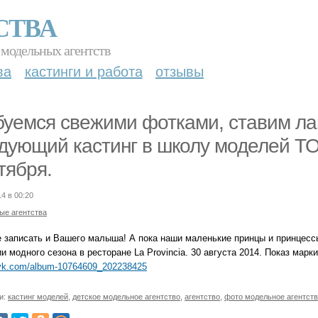
СТВА
 модельных агентств
ва
кастинги и работа
отзывы
уемся свежими фотками, ставим лай
дующий кастинг в школу моделей TOP
тября.
14 в 00:20
ые агентства
е записать и Вашего малыша! А пока наши маленькие принцы и принцессы
и модного сезона в ресторане La Provincia. 30 августа 2014. Показ мар
/vk.com/album-10764609_202238425
и:
кастинг моделей
,
детское модельное агентство
,
агентство
,
фото модельное агентст