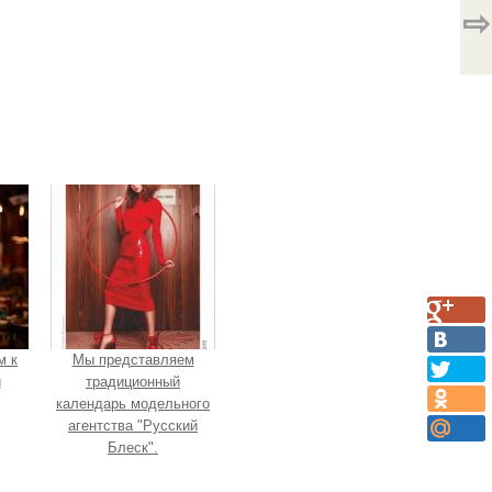
⇨
м к
Мы представляем
и
традиционный
календарь модельного
агентства "Русский
Блеск".