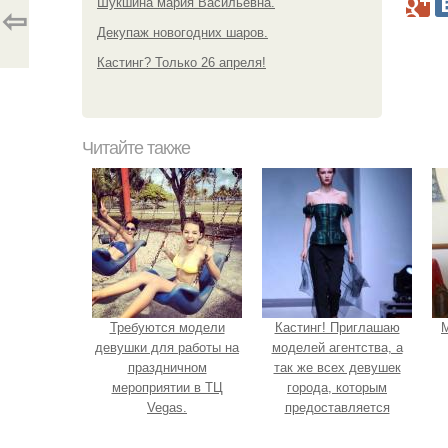
Шукшина мария Васильевна.
⇦
Декупаж новогодних шаров.
Кастинг? Только 26 апреля!
Читайте также
Требуются модели
Кастинг! Приглашаю
М
девушки для работы на
моделей агентства, а
праздничном
так же всех девушек
мероприятии в ТЦ
города, которым
Vegas.
предоставляется
возможность получить
модельные зарубежные