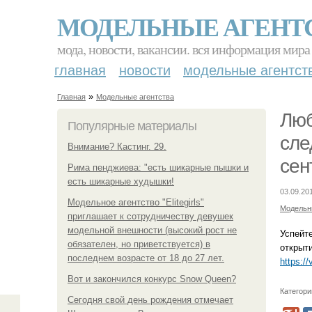
МОДЕЛЬНЫЕ АГЕНТ
мода, новости, вакансии. вся информация мира
главная
новости
модельные агентст
»
Главная
Модельные агентства
Люб
Популярные материалы
сле
Внимание? Кастинг. 29.
сен
Рима пенджиева: "есть шикарные пышки и
есть шикарные худышки!
03.09.20
Модельное агентство "Elitegirls"
Модельн
приглашает к сотрудничеству девушек
модельной внешности (высокий рост не
Успейт
обязателен, но приветствуется) в
открыти
последнем возрасте от 18 до 27 лет.
https:/
Вот и закончился конкурс Snow Queen?
Категори
Сегодня свой день рождения отмечает