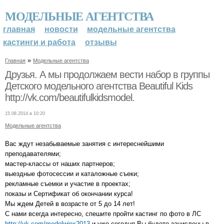
МОДЕЛЬНЫЕ АГЕНТСТВА
главная
новости
модельные агентства
кастинги и работа
отзывы
»
Главная
Модельные агентства
Друзья. А мы продолжаем вести набор в группы
Детского модельного агентства Beautiful Kids
http://vk.com/beautifulkidsmodel.
15.08.2014 в 10:20
Модельные агентства
Вас ждут незабываемые занятия с интереснейшими
преподавателями;
мастер-классы от наших партнеров;
выездные фотосессии и каталожные съеки;
рекламные съемки и участие в проектах;
показы и Сертификат об окончании курса!
Мы ждем Детей в возрасте от 5 до 14 лет!
С нами всегда интересно, спешите пройти кастинг по фото в ЛС
http://vk.com/modelwinx2013
и уже сегодня Вы будете зачислены в