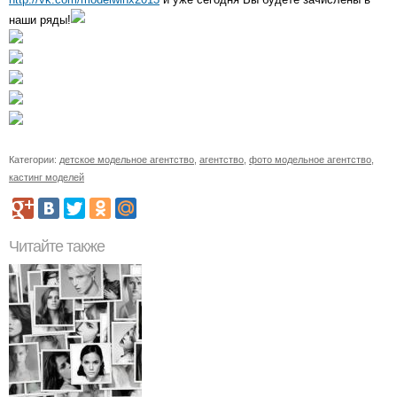
наши ряды!
Категории:
детское модельное агентство
,
агентство
,
фото модельное агентство
,
кастинг моделей
Читайте также