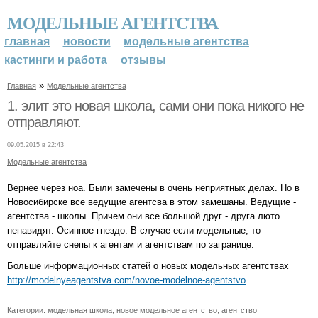
МОДЕЛЬНЫЕ АГЕНТСТВА
главная
новости
модельные агентства
кастинги и работа
отзывы
»
Главная
Модельные агентства
1. элит это новая школа, сами они пока никого не
отправляют.
09.05.2015 в 22:43
Модельные агентства
Вернее через ноа. Были замечены в очень неприятных делах. Но в
Новосибирске все ведущие агентсва в этом замешаны. Ведущие -
агентства - школы. Причем они все большой друг - друга люто
ненавидят. Осинное гнездо. В случае если модельные, то
отправляйте снепы к агентам и агентствам по загранице.
Больше информационных статей о новых модельных агентствах
http://modelnyeagentstva.com/novoe-modelnoe-agentstvo
Категории:
модельная школа
,
новое модельное агентство
,
агентство