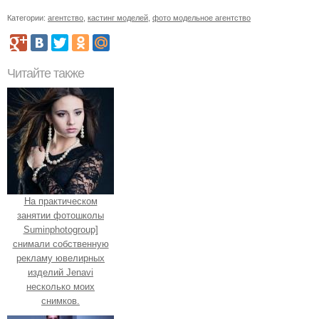
Категории:
агентство
,
кастинг моделей
,
фото модельное агентство
Читайте также
На практическом
занятии фотошколы
Suminphotogroup]
снимали собственную
рекламу ювелирных
изделий Jenavi
несколько моих
снимков.